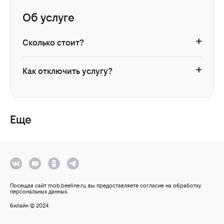
Об услуге
Сколько стоит?
Для новых пользователей 1 день бесплатно, далее 21 руб.
в сутки.
Как отключить услугу?
Услугу можно отключить в разделе «Услуги» в личном
сайте
мобильном приложении
кабинете на
или в
.
Еще
Посещая сайт mob.beeline.ru, вы предоставляете согласие на обработку
персональных данных.
билайн © 2024